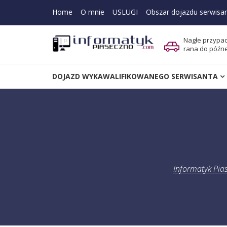
Skip to navigation
Skip to content
Home
O mnie
USLUGI
Obszar dojazdu serwisa
Nagłe przypad
rana do późn
Informatyk Piaseczno – d
DOJAZD WYKAWALIFIKOWANEGO SERWISANTA
Serwis komputerowy z dojazdem na terenie Piaseczna i ok
Informatyk Pia