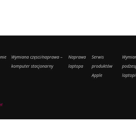
nie
Wymiana częsci/naprawa –
Naprawa
Serwis
Wymia
komputer stacjonarny
laptopa
produktów
podzes
Apple
laptopi
me