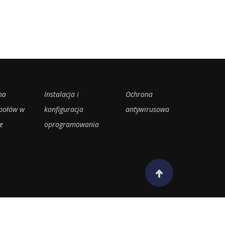
na
Instalacja i
Ochrona
połów w
konfiguracja
antywirusowa
e
oprogramowania
Scroll to top