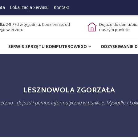
nta
Lokalizacja Serwisu
Kontakt
ki: 24h/7d w tygodniu. Codziennie: od
Dojazd do domu/biur
ego wieczoru
naszym punkcie
ojazd i pomoc informatyczna w pun
SERWIS SPRZĘTU KOMPUTEROWEGO
ODZYSKIWANIE 
olic. (Mysiadło, Zgorzała, Iwiczna itd.)
LESZNOWOLA ZGORZAŁA
seczno - dojazd i pomoc informatyczna w punkcie. Mysiadło
/
Lok